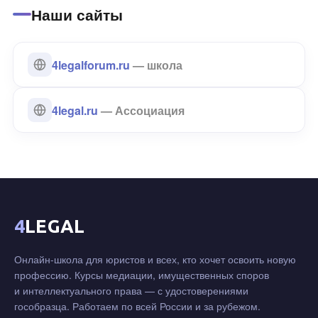
Наши сайты
4legalforum.ru
— школа
4legal.ru
— Ассоциация
4
LEGAL
Онлайн-школа для юристов и всех, кто хочет освоить новую
профессию. Курсы медиации, имущественных споров
и интеллектуального права — с удостоверениями
гособразца. Работаем по всей России и за рубежом.