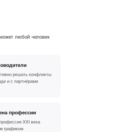
может любой человек
ководители
ивно решать конфликты
нде и с партнёрами
ена профессии
профессия XXI века
им графиком