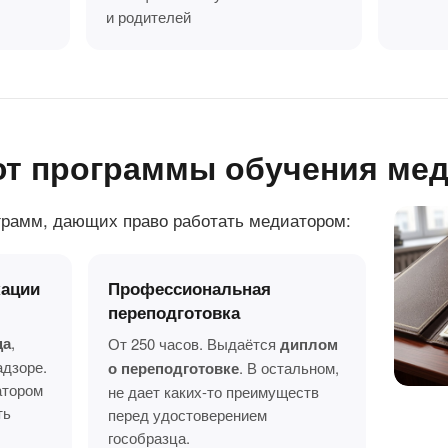
и родителей
ют программы обучения ме
грамм, дающих право работать медиатором:
ации
Профессиональная
переподготовка
ца
,
От 250 часов. Выдаётся
диплом
адзоре.
о переподготовке
. В остальном,
атором
не дает каких-то преимуществ
ть
перед удостоверением
гособразца.