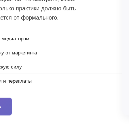
олько практики должно быть
ается от формального.
ь медиатором
ку от маркетинга
скую силу
и и переплаты
→