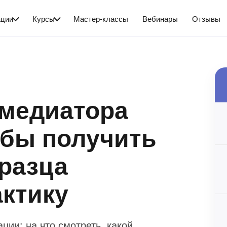
ации
Курсы
Мастер-классы
Вебинары
Отзывы
 медиатора
тобы получить
разца
актику
ции: на что смотреть, какой