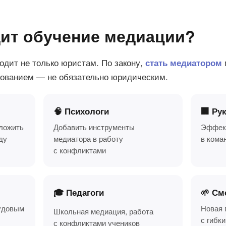
ит обучение медиации?
дит не только юристам. По закону,
стать медиатором
зованием — не обязательно юридическим.
🧠 Психологи
🏢 Ру
дложить
Добавить инструменты
Эффект
ду
медиатора в работу
в кома
с конфликтами
🎓 Педагоги
🌱 См
удовым
Новая 
Школьная медиация, работа
с гибк
с конфликтами учеников