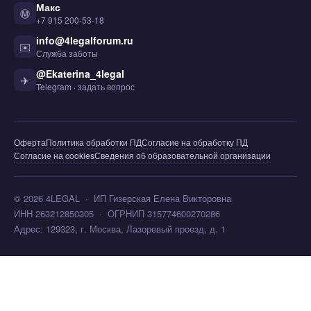
Макс
Ⓜ️
+7 915 200-53-18
info@4legalforum.ru
✉️
Служба заботы
@Ekaterina_4legal
✈️
Telegram · задать вопрос
Оферта
Политика обработки ПД
Согласие на обработку ПД
Согласие на cookies
Сведения об образовательной организации
© 2026 4LEGAL · ИП Гизерская Елена Викторовна
ИНН 263212850305 · ОГРНИП 315774600270286
Адрес: 129323, г. Москва, Лазоревый проезд, д. 1