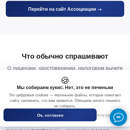
Перейти на сайт Ассоциации →
Что обычно спрашивают
О лицензии, удостоверении, налоговом вычете
и обучении из других городов
🍪
Мы собираем кукис. Нет, это не печеньки
Это цифровые cookies — маленькие файлы, которые помогают
сайту запомнить, что вам нравится. Обещаем ничего лишнего
Можно ли зачесть обучение у вас в счёт
+
не собирать.
обязательного обучения для адвокатов?
Ок, согласен
Хочу разобраться
Да.
Адвокаты по закону должны проходить обязательное
повышение квалификации — наши курсы подходят