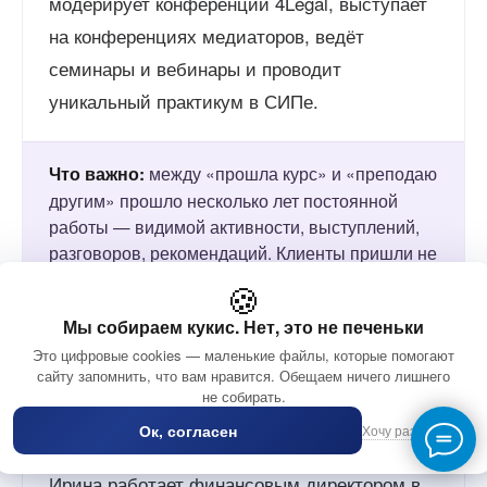
модерирует конференции 4Legal, выступает
на конференциях медиаторов, ведёт
семинары и вебинары и проводит
уникальный практикум в СИПе.
между «прошла курс» и «преподаю
Что важно:
другим» прошло несколько лет постоянной
работы — видимой активности, выступлений,
разговоров, рекомендаций. Клиенты пришли не
сразу и не сами.
🍪
Мы собираем кукис. Нет, это не печеньки
Это цифровые cookies — маленькие файлы, которые помогают
Финансовый директор, которая
сайту запомнить, что вам нравится. Обещаем ничего лишнего
стала «клеем» компании
не собирать.
Ирина С.
Ок, согласен
Хочу разобраться
Ирина работает финансовым директором в