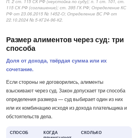
П. 2 ст. 115 СК РФ (неустойка по суду); п. 1 ст. 101, ст.
115 СК РФ (соглашение); ст. 395 ГК РФ; Определение КС
РФ от 23.06.2015 № 1452-О; Определение ВС РФ от
22.10.2024 № 5-КГ24-96-К2.
Размер алиментов через суд: три
способа
Доля от дохода, твёрдая сумма или их
сочетание.
Если стороны не договорились, алименты
взыскивают через суд. Закон допускает три способа
определения размера — суд выбирает один из них
или их комбинацию исходя из дохода плательщика и
обстоятельств дела.
СПОСОБ
КОГДА
СКОЛЬКО