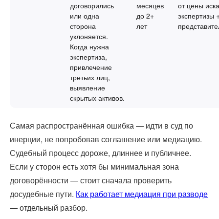
договорились
месяцев
от цены иска
или одна
до 2+
экспертизы 
сторона
лет
представите
уклоняется.
Когда нужна
экспертиза,
привлечение
третьих лиц,
выявление
скрытых активов.
Самая распространённая ошибка — идти в суд по
инерции, не попробовав соглашение или медиацию.
Судебный процесс дороже, длиннее и публичнее.
Если у сторон есть хотя бы минимальная зона
договорённости — стоит сначала проверить
досудебные пути.
Как работает медиация при разводе
— отдельный разбор.